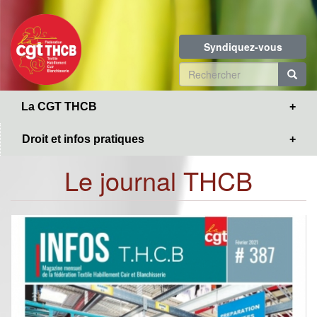
Toggle
Aller
navigation
au
contenu
Syndiquez-vous
principal
Formulaire
de
R
La CGT THCB
recherche
Droit et infos pratiques
Le journal THCB