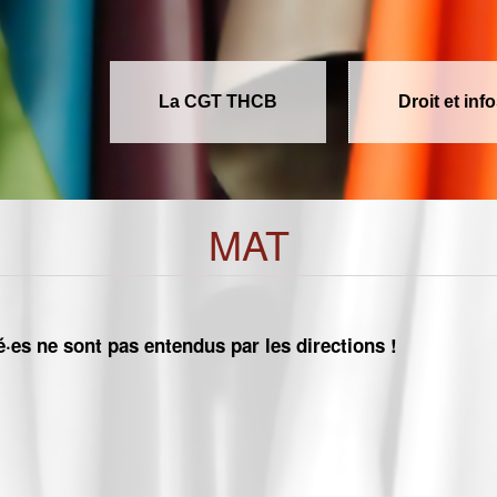
La CGT THCB
Droit et inf
MAT
é·es ne sont pas entendus par les directions !
arié·es ne sont pas entendus par les directions !