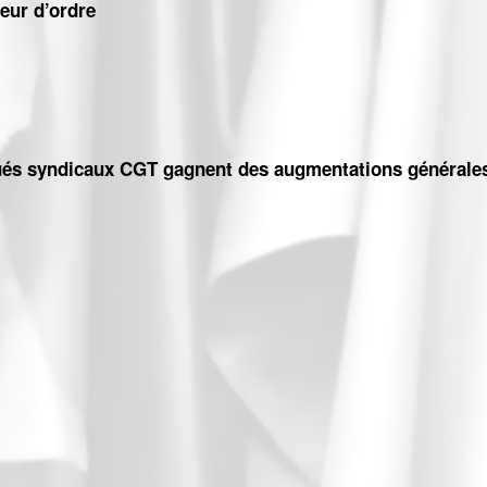
eur d’ordre
onneur d’ordre
gués syndicaux CGT gagnent des augmentations générales
délégués syndicaux CGT gagnent des augmentations générales pour le