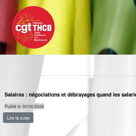
Toggle
Aller
navigation
au
contenu
principal
Salaires : négociations et débrayages quand les salari
Publié le 30/06/2026
Lire la suite
de Salaires : négociations et débrayages quand les sal