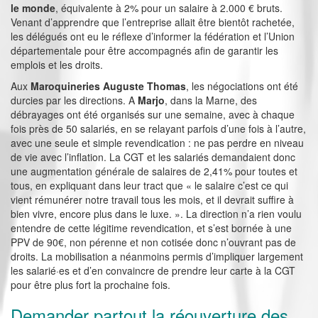
le monde
, équivalente à 2% pour un salaire à 2.000 € bruts.
Venant d’apprendre que l’entreprise allait être bientôt rachetée,
les délégués ont eu le réflexe d’informer la fédération et l’Union
départementale pour être accompagnés afin de garantir les
emplois et les droits.
Aux
Maroquineries Auguste Thomas
, les négociations ont été
durcies par les directions. A
Marjo
, dans la Marne, des
débrayages ont été organisés sur une semaine, avec à chaque
fois près de 50 salariés, en se relayant parfois d’une fois à l’autre,
avec une seule et simple revendication : ne pas perdre en niveau
de vie avec l’inflation. La CGT et les salariés demandaient donc
une augmentation générale de salaires de 2,41% pour toutes et
tous, en expliquant dans leur tract que « le salaire c’est ce qui
vient rémunérer notre travail tous les mois, et il devrait suffire à
bien vivre, encore plus dans le luxe. ». La direction n’a rien voulu
entendre de cette légitime revendication, et s’est bornée à une
PPV de 90€, non pérenne et non cotisée donc n’ouvrant pas de
droits. La mobilisation a néanmoins permis d’impliquer largement
les salarié·es et d’en convaincre de prendre leur carte à la CGT
pour être plus fort la prochaine fois.
Demander partout la réouverture des