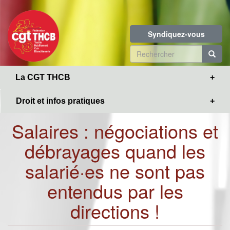
Toggle
Aller
navigation
au
contenu
Syndiquez-vous
principal
Formulaire
de
R
La CGT THCB
recherche
Droit et infos pratiques
Salaires : négociations et
débrayages quand les
salarié·es ne sont pas
entendus par les
directions !