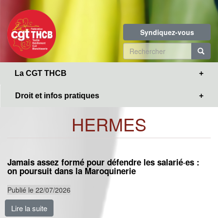
Toggle
Aller
navigation
au
contenu
Syndiquez-vous
principal
Formulaire
de
R
La CGT THCB
recherche
Droit et infos pratiques
HERMES
Jamais assez formé pour défendre les salarié·es :
on poursuit dans la Maroquinerie
Publié le 22/07/2026
Lire la suite
de Jamais assez formé pour défendre les salarié·es : 