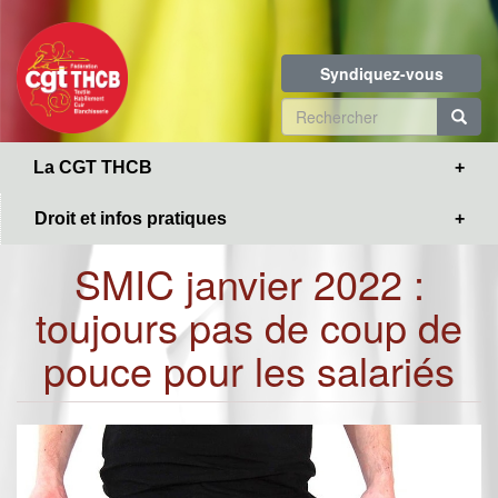
Toggle
Aller
navigation
au
contenu
Syndiquez-vous
principal
Formulaire
de
R
La CGT THCB
recherche
Droit et infos pratiques
SMIC janvier 2022 :
toujours pas de coup de
pouce pour les salariés