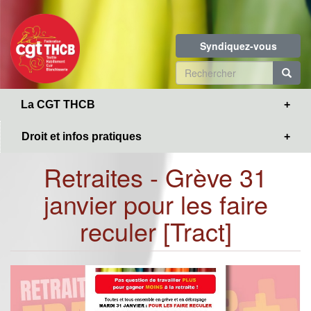
Toggle
Aller
navigation
au
contenu
Syndiquez-vous
principal
Formulaire
de
R
La CGT THCB
recherche
Droit et infos pratiques
Retraites - Grève 31
janvier pour les faire
reculer [Tract]