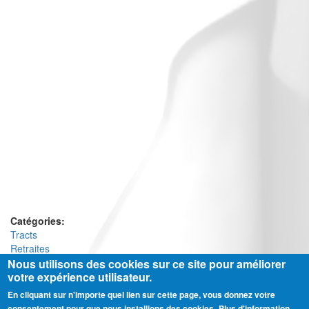
Catégories:
Tracts
Retraites
Nous utilisons des cookies sur ce site pour améliorer
votre expérience utilisateur.
En cliquant sur n'importe quel lien sur cette page, vous donnez votre
Ⓒ CGT Fédération THCB - Tous les droits réservés -
Mentions légales
consentement pour que nous installions des cookies.
Plus d'information