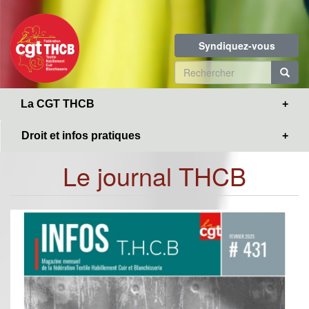
Toggle
Aller
navigation
au
contenu
Syndiquez-vous
principal
Formulaire
de
R
La CGT THCB
recherche
Droit et infos pratiques
Le journal THCB