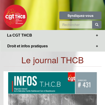
Toggle
Aller
navigation
au
contenu
Syndiquez-vous
principal
Formulaire
de
R
La CGT THCB
recherche
Droit et infos pratiques
Le journal THCB