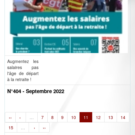
Augmentez les
salaires pas
l'âge de départ
à la retraite !
N°404 - Septembre 2022
‹‹
‹
…
7
8
9
10
11
12
13
14
15
…
›
››