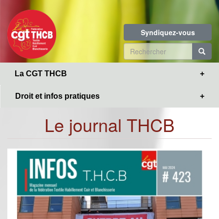
Toggle
Aller
navigation
au
contenu
Syndiquez-vous
principal
Formulaire
de
R
La CGT THCB
recherche
Droit et infos pratiques
Le journal THCB