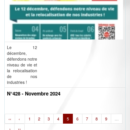
Le 12
décembre,
défendons notre
niveau de vie et
la relocalisation
de nos
industries !
N°428 - Novembre 2024
‹‹
‹
1
2
3
4
5
6
7
8
9
…
›
››