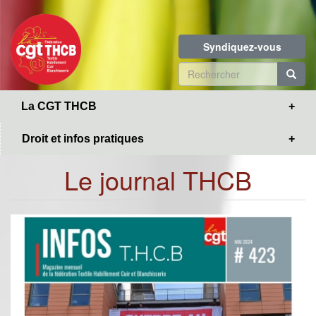
Toggle
Aller
navigation
au
contenu
Syndiquez-vous
principal
Formulaire
de
R
La CGT THCB
recherche
Droit et infos pratiques
Le journal THCB