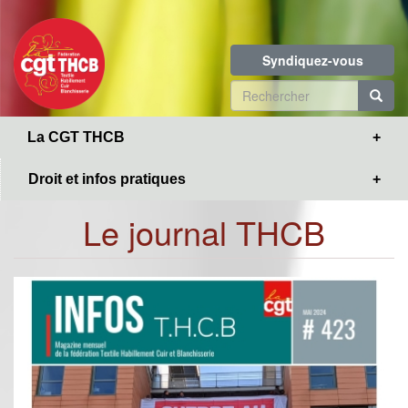
Toggle
Aller
navigation
au
contenu
Syndiquez-vous
principal
Formulaire
de
R
La CGT THCB
recherche
Droit et infos pratiques
Le journal THCB