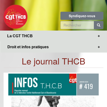
Toggle
Aller
navigation
au
contenu
Syndiquez-vous
principal
Formulaire
de
R
La CGT THCB
recherche
Droit et infos pratiques
Le journal THCB