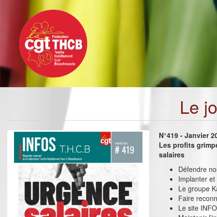
Toggle
Aller
navigation
au
contenu
principal
Le j
N°419 - Janvier 2
Les profits grimp
salaires
Défendre nos 
Implanter et
Le groupe Ka
Faire recon
Le site INFO