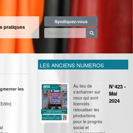
Syndiquez-vous
os pratiques
Formulaire
de
Rechercher
recherche
LES ANCIENS NUMEROS
Au lieu de
N°423 -
ugmenter les
s'acharner sur
Mai
ceux qui sont
2024
[Edito]
licenciés :
relocaliser les
productions
pour le progrès
al
social et