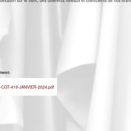
indexation sur le SMIC des différents niveaux et coefficients de nos bra
ement:
CGT-419-JANVIER-2024.pdf