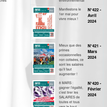
nches
environnemental
Manifestons le
N°422 -
1er mai pour
Avril
vivre mieux !
2024
Mieux que des
N°421 -
primes
Mars
occasionnelles
2024
non cotisées, ce
sont les salaires
qu’il faut
augmenter !
8 MARS :
N°420 -
gagner l’égalité,
Février
c’est tirer les
2024
SALAIRES de
toutes et tous
vers le haut