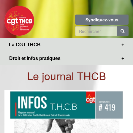
Toggle
Aller
navigation
au
contenu
Syndiquez-vous
principal
Formulaire
de
R
La CGT THCB
recherche
Droit et infos pratiques
Le journal THCB