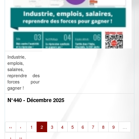
Industrie,
emplois,
salaires,
reprendre des
forces pour
gagner !
N°440 - Décembre 2025
‹‹
‹
1
2
3
4
5
6
7
8
9
…
›
››