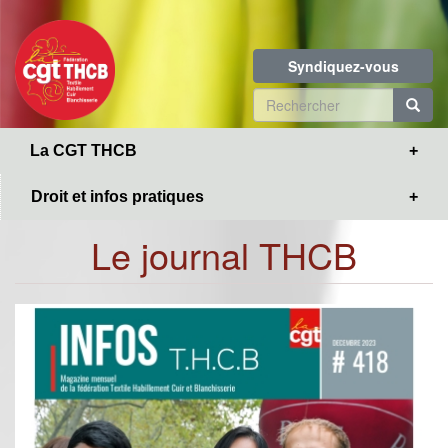
Toggle
Aller
navigation
au
contenu
Syndiquez-vous
principal
Formulaire
de
R
La CGT THCB
recherche
Droit et infos pratiques
Le journal THCB