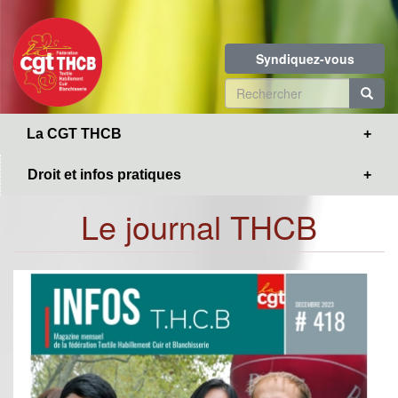
Toggle
Aller
navigation
au
contenu
Syndiquez-vous
principal
Formulaire
de
R
La CGT THCB
recherche
Droit et infos pratiques
Le journal THCB