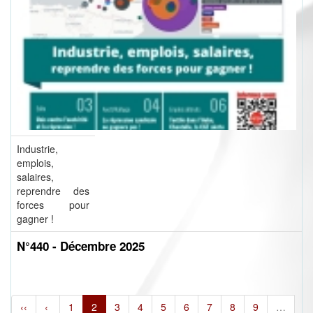
Industrie,
emplois,
salaires,
reprendre des
forces pour
gagner !
N°440 - Décembre 2025
‹‹
‹
1
2
3
4
5
6
7
8
9
…