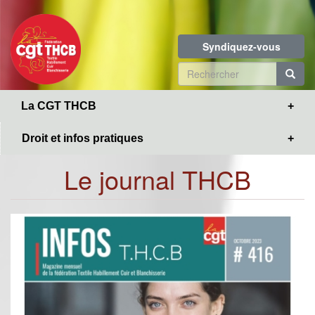
Toggle
Aller
navigation
au
contenu
Syndiquez-vous
principal
Formulaire
de
R
La CGT THCB
recherche
Droit et infos pratiques
Le journal THCB