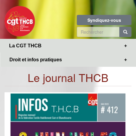
Toggle
Aller
navigation
au
contenu
Syndiquez-vous
principal
Formulaire
de
R
La CGT THCB
recherche
Droit et infos pratiques
Le journal THCB