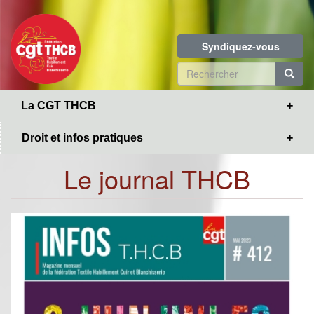
Toggle
Aller
navigation
au
contenu
Syndiquez-vous
principal
Formulaire
de
R
La CGT THCB
recherche
Droit et infos pratiques
Le journal THCB