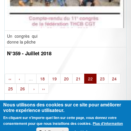
Un congrès qui
donne la pêche
N°359 - Juillet 2018
‹‹
‹
…
18
19
20
21
22
23
24
25
26
›
››
Nous utilisons des cookies sur ce site pour améliorer
votre expérience utilisateur.
En cliquant sur n'importe quel lien sur cette page, vous donnez votre
Ⓒ CGT Fédération THCB - Tous les droits réservés -
Mentions légales
consentement pour que nous installions des cookies.
Plus d'information
Contactez-nous