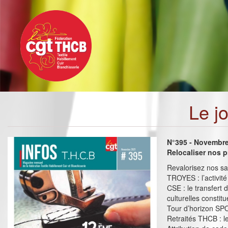
Toggle
Aller
navigation
au
contenu
principal
Le j
N°395 - Novembr
Relocaliser nos p
Revalorisez nos sal
TROYES : l’activité
CSE : le transfert 
culturelles constit
Tour d’horizon S
Retraités THCB : l