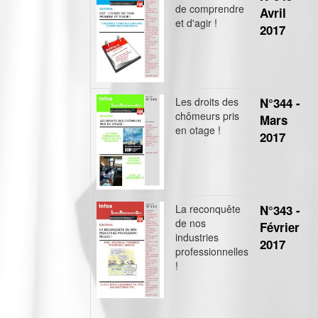
de comprendre
Avril
et d'agir !
2017
Les droits des
N°344 -
chômeurs pris
Mars
en otage !
2017
La reconquête
N°343 -
de nos
Février
industries
2017
professionnelles
!