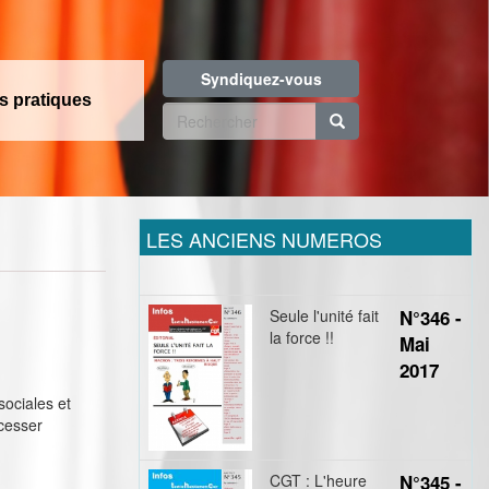
Syndiquez-vous
os pratiques
Formulaire
de
Rechercher
recherche
LES ANCIENS NUMEROS
Seule l'unité fait
N°346 -
la force !!
Mai
2017
sociales et
 cesser
CGT : L'heure
N°345 -