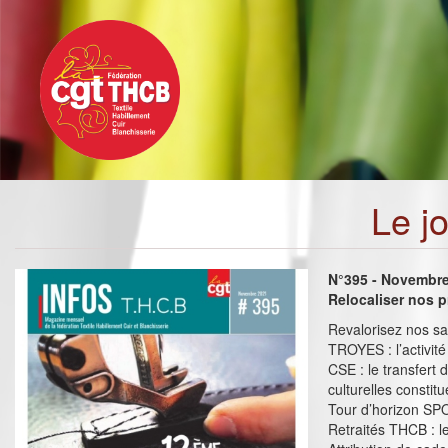
Toggle
Aller
navigation
au
contenu
principal
Le j
N°395 - Novembr
Relocaliser nos p
Revalorisez nos sal
TROYES : l’activité
CSE : le transfert 
culturelles constit
Tour d’horizon S
Retraités THCB : l