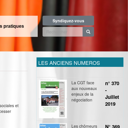
Syndiquez-vous
os pratiques
Formulaire
de
Rechercher
recherche
LES ANCIENS NUMEROS
La CGT face
n° 370
aux nouveaux
-
enjeux de la
Juillet
négociation
2019
sociales et
 cesser
Les chômeurs
N° 369