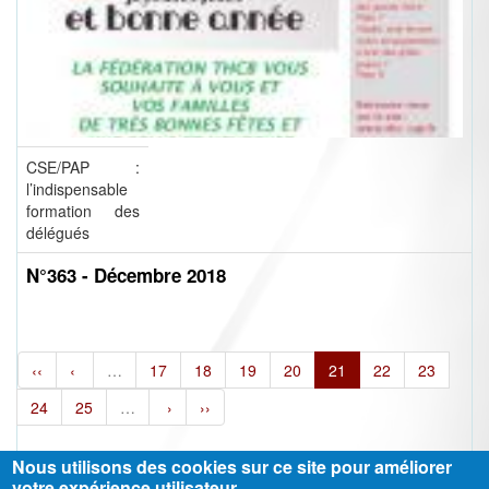
CSE/PAP :
l’indispensable
formation des
délégués
N°363 - Décembre 2018
‹‹
‹
…
17
18
19
20
21
22
23
24
25
…
›
››
Nous utilisons des cookies sur ce site pour améliorer
votre expérience utilisateur.