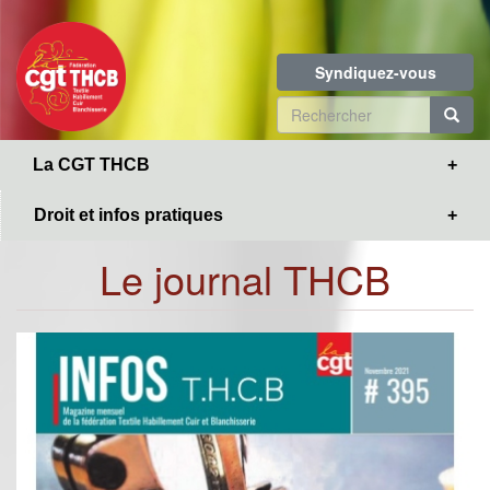
Toggle
Aller
navigation
au
contenu
Syndiquez-vous
principal
Formulaire
de
R
La CGT THCB
recherche
Droit et infos pratiques
Le journal THCB