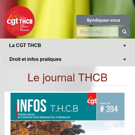
Toggle
Aller
navigation
au
contenu
Syndiquez-vous
principal
Formulaire
de
R
La CGT THCB
recherche
Droit et infos pratiques
Le journal THCB