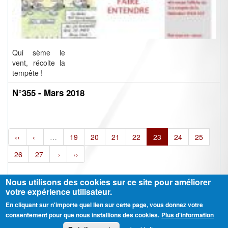
Qui sème le
vent, récolte la
tempête !
N°355 - Mars 2018
‹‹
‹
…
19
20
21
22
23
24
25
26
27
›
››
Nous utilisons des cookies sur ce site pour améliorer
votre expérience utilisateur.
En cliquant sur n'importe quel lien sur cette page, vous donnez votre
Ⓒ CGT Fédération THCB - Tous les droits réservés -
Mentions légales
consentement pour que nous installions des cookies.
Plus d'information
Contactez-nous