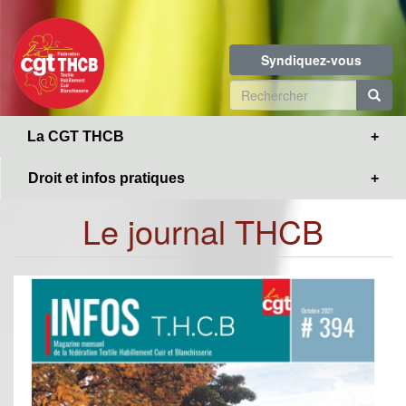
Toggle
Aller
navigation
au
contenu
Syndiquez-vous
principal
Formulaire
de
R
La CGT THCB
recherche
Droit et infos pratiques
Le journal THCB