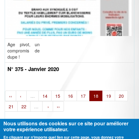
Age pivot, un
compromis de
dupe !
N° 375 - Janvier 2020
‹‹
‹
…
14
15
16
17
18
19
20
21
22
…
›
››
Nous utilisons des cookies sur ce site pour améliorer
votre expérience utilisateur.
En cliquant sur n'importe quel lien sur cette page, vous donnez votre