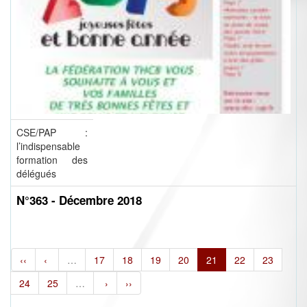
CSE/PAP :
l’indispensable
formation des
délégués
N°363 - Décembre 2018
‹‹
‹
…
17
18
19
20
21
22
23
24
25
…
›
››