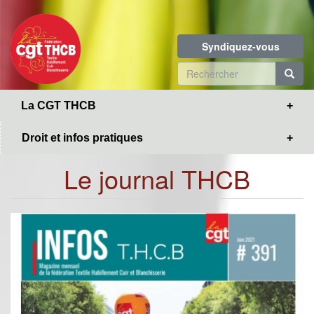
Toggle
Aller
navigation
au
contenu
Syndiquez-vous
principal
Formulaire
de
R
La CGT THCB
recherche
Droit et infos pratiques
Le journal THCB