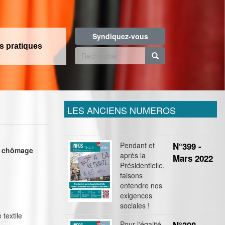
Syndiquez-vous
os pratiques
Formulaire
de
Rechercher
recherche
LES ANCIENS NUMEROS
Pendant et
N°399 -
ce chômage
après la
Mars 2022
Présidentielle,
faisons
entendre nos
exigences
sociales !
 textile
Pour l'égalité