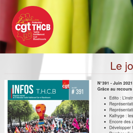
Toggle
Aller
navigation
au
contenu
principal
Le j
N°391 - Juin 2021
Grâce au recours
Edito : L’ins
Représentativ
Représentati
Kalhyge : le
Encore des a
Développer l