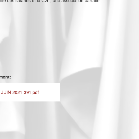
nité des salariés et la CGT, une association parfaite
ement:
JUIN-2021-391.pdf