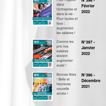
N°398 -
dans
Février
l'entreprise et
2022
dans la vie -
Pour toutes et
tous :
augmentez
les salaires !
Comme les
N°397 -
prix nos
Janvier
salaires
2022
doivent
augmenter
aussi !
Bonnes fêtes
N°396 -
! Belle et
Décembre
heureuse
2021
nouvelle
année !