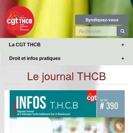
Toggle
Aller
navigation
au
contenu
Syndiquez-vous
principal
Formulaire
de
R
La CGT THCB
recherche
Droit et infos pratiques
Le journal THCB