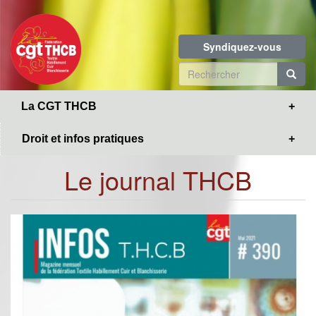
Toggle
Aller
navigation
au
contenu
Syndiquez-vous
principal
Formulaire
de
R
La CGT THCB
recherche
Droit et infos pratiques
Le journal THCB