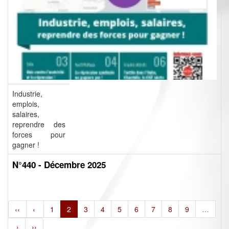
Industrie,
emplois,
salaires,
reprendre des
forces pour
gagner !
N°440 - Décembre 2025
‹‹
‹
1
2
3
4
5
6
7
8
9
…
›
››