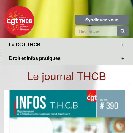
Toggle
Aller
navigation
au
contenu
Syndiquez-vous
principal
Formulaire
de
R
La CGT THCB
recherche
Droit et infos pratiques
Le journal THCB