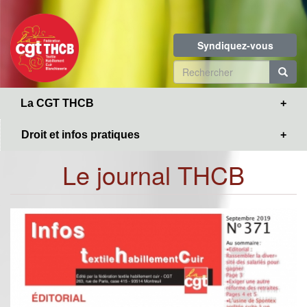
Toggle
Aller
navigation
au
contenu
Syndiquez-vous
principal
Formulaire
de
R
La CGT THCB
recherche
Droit et infos pratiques
Le journal THCB