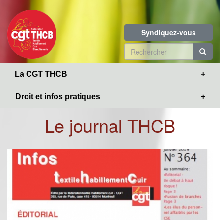
Toggle
Aller
navigation
au
contenu
Syndiquez-vous
principal
Formulaire
de
R
La CGT THCB
recherche
Droit et infos pratiques
Le journal THCB