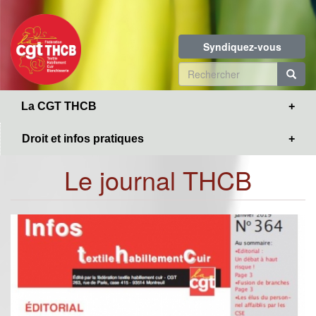
Toggle
Aller
navigation
au
contenu
Syndiquez-vous
principal
Formulaire
de
R
La CGT THCB
recherche
Droit et infos pratiques
Le journal THCB