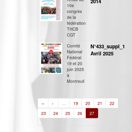
2014
10e
congrès
de la
fédération
THCB
CGT
Comité
N°433_suppl_1
National
Avril 2025
Fédéral
19 et 20
juin 2025
à
Montreuil
‹‹
‹
…
19
20
21
22
23
24
25
26
27