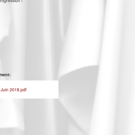
rogression !
ement:
 Juin 2018.pdf