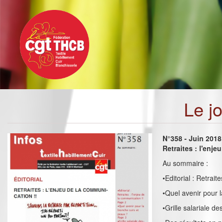
Toggle
Aller
navigation
au
contenu
principal
Le j
N°358 - Juin 2018
Retraites : l'enj
Au sommaire :
•Editorial : Retrait
•Quel avenir pour 
•Grille salariale de