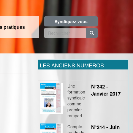
Syndiquez-vous
os pratiques
Formulaire
de
Rechercher
recherche
LES ANCIENS NUMEROS
Une
N°342 -
formation
Janvier 2017
syndicale
comme
premier
rempart !
Compte-
N°314 - Juin
rendu du