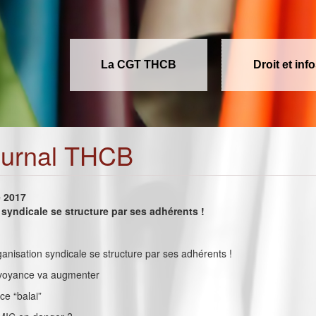
La CGT THCB
Droit et inf
ournal THCB
e 2017
syndicale se structure par ses adhérents !
rganisation syndicale se structure par ses adhérents !
révoyance va augmenter
e “balai”