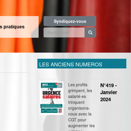
Syndiquez-vous
os pratiques
Formulaire
de
Rechercher
recherche
LES ANCIENS NUMEROS
Les profits
N°419 -
grimpent, les
Janvier
salarié·es
2024
trinquent
organisons-
nous avec la
CGT pour
augmenter les