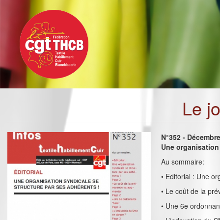
Toggle
Aller
navigation
au
contenu
principal
Le j
N°352 - Décembr
Une organisation 
Au sommaire:
• Editorial : Une o
• Le coût de la p
• Une 6e ordonnanc