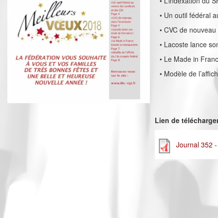
• L’indexation du 
• Un outil fédéral 
• CVC de nouveau d
• Lacoste lance so
• Le Made in Franc
• Modèle de l’affi
Lien de télécharg
Journal 352 