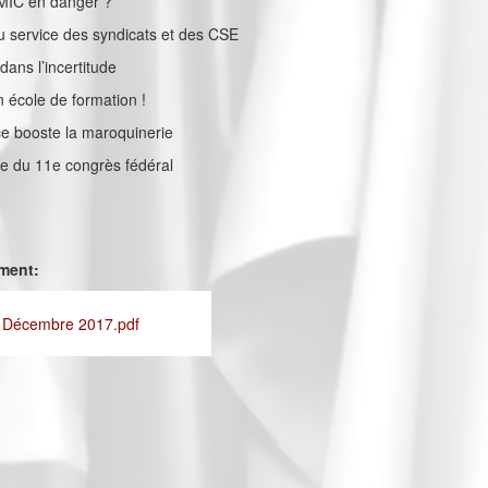
SMIC en danger ?
au service des syndicats et des CSE
ans l’incertitude
n école de formation !
e booste la maroquinerie
che du 11e congrès fédéral
ement:
- Décembre 2017.pdf