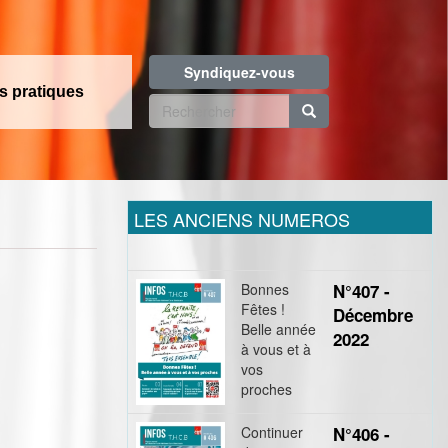
Syndiquez-vous
os pratiques
Formulaire
de
Rechercher
recherche
LES ANCIENS NUMEROS
Bonnes
N°407 -
Fêtes !
Décembre
Belle année
2022
à vous et à
vos
proches
Continuer
N°406 -