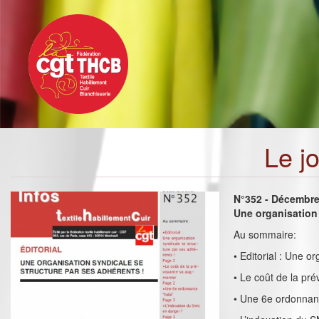
Toggle
Aller
navigation
au
contenu
principal
Le j
N°352 - Décembr
Une organisation 
Au sommaire:
• Editorial : Une o
• Le coût de la p
• Une 6e ordonnanc