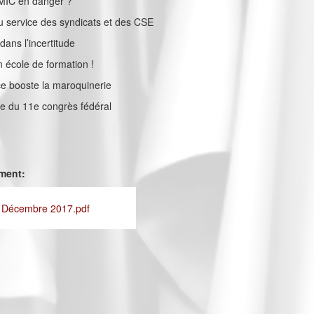
SMIC en danger ?
au service des syndicats et des CSE
ans l’incertitude
n école de formation !
e booste la maroquinerie
che du 11e congrès fédéral
ement:
- Décembre 2017.pdf