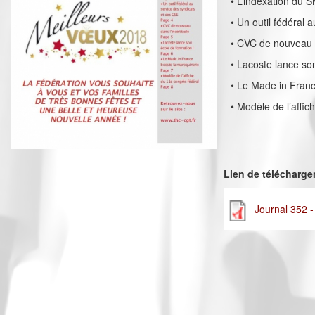
• L’indexation du 
• Un outil fédéral 
• CVC de nouveau d
• Lacoste lance so
• Le Made in Franc
• Modèle de l’affi
Lien de télécharg
Journal 352 