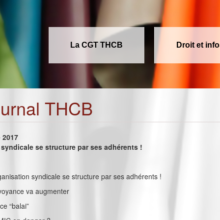
La CGT THCB
Droit et inf
ournal THCB
e 2017
syndicale se structure par ses adhérents !
rganisation syndicale se structure par ses adhérents !
révoyance va augmenter
e “balai”