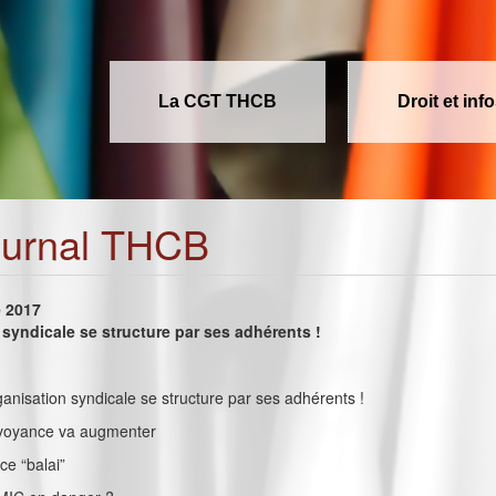
La CGT THCB
Droit et inf
ournal THCB
e 2017
syndicale se structure par ses adhérents !
rganisation syndicale se structure par ses adhérents !
révoyance va augmenter
e “balai”