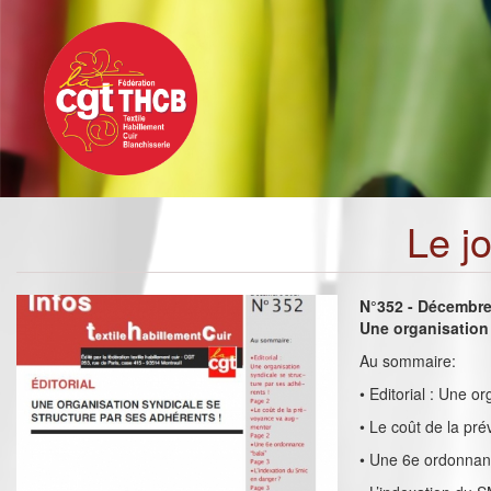
Toggle
Aller
navigation
au
contenu
principal
Le j
N°352 - Décembr
Une organisation 
Au sommaire:
• Editorial : Une o
• Le coût de la p
• Une 6e ordonnanc