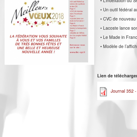
• L’indexation du 
• Un outil fédéral 
• CVC de nouveau d
• Lacoste lance so
• Le Made in Franc
• Modèle de l’affi
Lien de télécharg
Journal 352 