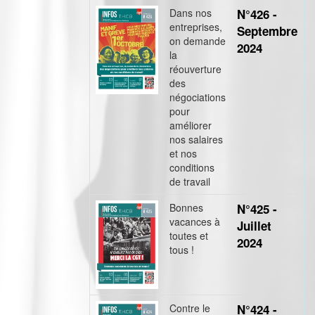
Dans nos
N°426 -
entreprises,
Septembre
on demande
2024
la
réouverture
des
négociations
pour
améliorer
nos salaires
et nos
conditions
de travail
Bonnes
N°425 -
vacances à
Juillet
toutes et
2024
tous !
Contre le
N°424 -