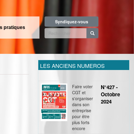
Syndiquez-vous
os pratiques
Formulaire
de
Rechercher
recherche
LES ANCIENS NUMEROS
Faire voter
N°427 -
CGT et
Octobre
s'organiser
2024
dans son
entreprise
pour être
plus forts
encore