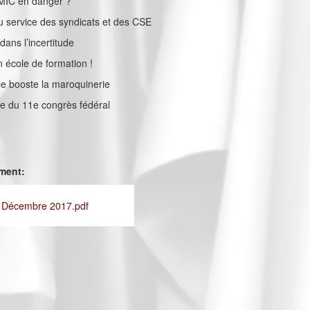
SMIC en danger ?
au service des syndicats et des CSE
ans l’incertitude
n école de formation !
e booste la maroquinerie
che du 11e congrès fédéral
ement:
- Décembre 2017.pdf