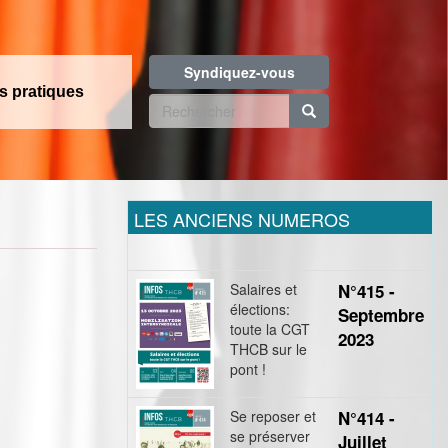
Syndiquez-vous
os pratiques
Formulaire
de
Rechercher
recherche
LES ANCIENS NUMEROS
Salaires et
N°415 -
élections:
Septembre
toute la CGT
2023
THCB sur le
pont !
Se reposer et
N°414 -
se préserver
Juillet