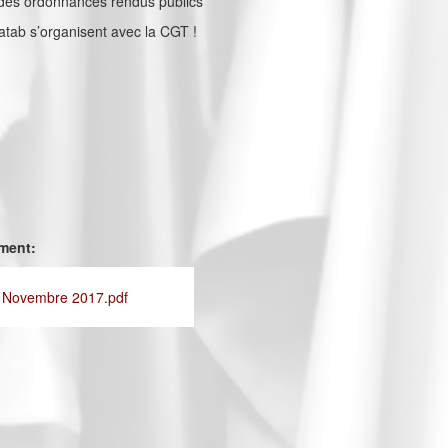
 des ordonnances rendus publics
Satab s’organisent avec la CGT !
ement:
- Novembre 2017.pdf