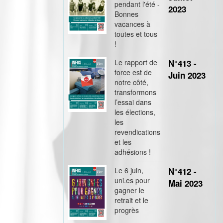
pendant l'été -
2023
Bonnes
vacances à
toutes et tous
!
Le rapport de
N°413 -
force est de
Juin 2023
notre côté,
transformons
l’essai dans
les élections,
les
revendications
et les
adhésions !
Le 6 juin,
N°412 -
uni.es pour
Mai 2023
gagner le
retrait et le
progrès