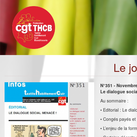
Toggle
Aller
navigation
au
contenu
principal
Le j
N°351 - Novembr
Le dialogue soci
Au sommaire :
• Editorial : Le di
• Congés payés et 
• L’enjeu de la for