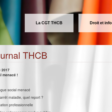
La CGT THCB
Droit et inf
ournal THCB
e 2017
al menacé !
alogue social menacé
arrêt maladie, quel report ?
mation professionnelle