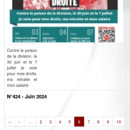
Contre le poison
de la division, le
30 juin et le 7
juillet je vote
pour mes droits,
ma retraite et
mon salaire
N°424 - Juin 2024
‹‹
‹
…
2
3
4
5
6
7
8
9
10