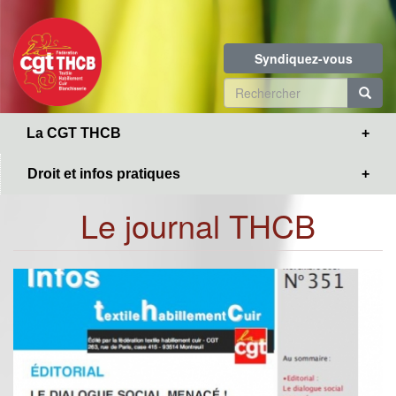
Toggle
Aller
navigation
au
contenu
Syndiquez-vous
principal
Formulaire
de
R
La CGT THCB
recherche
Droit et infos pratiques
Le journal THCB