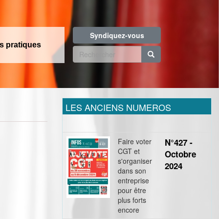
Syndiquez-vous
os pratiques
Formulaire
de
Rechercher
recherche
LES ANCIENS NUMEROS
Faire voter
N°427 -
CGT et
Octobre
s'organiser
2024
dans son
entreprise
pour être
plus forts
encore