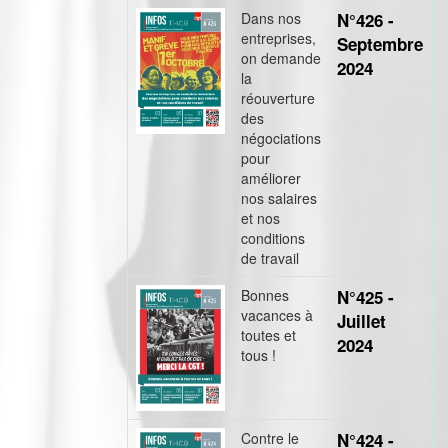
Dans nos
N°426 -
entreprises,
Septembre
on demande
2024
la
réouverture
des
négociations
pour
améliorer
nos salaires
et nos
conditions
de travail
Bonnes
N°425 -
vacances à
Juillet
toutes et
2024
tous !
Contre le
N°424 -