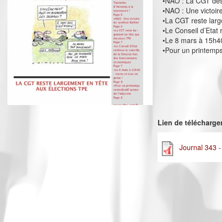
•NAO : La CGT des
•NAO : Une victoir
•La CGT reste larg
•Le Conseil d’Etat
•Le 8 mars à 15h40
•Pour un printemps 
Lien de télécharg
Journal 343 -