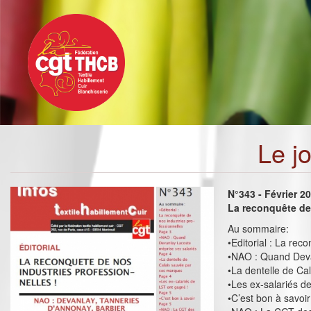
Toggle
Aller
navigation
au
contenu
principal
Le j
N°343 - Février 2
La reconquête de 
Au sommaire:
•Editorial : La rec
•NAO : Quand Deva
•La dentelle de Ca
•Les ex-salariés d
•C’est bon à savoir