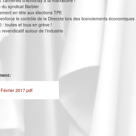
 Tanneries d’Annonay à la manœuvre !
e du syndicat Barbier
ement en tête aux élections TPE
 renforce le contrôle de la Direccte lors des licenciements économiques
 : toutes et tous en grève !
revendicatif autour de l’industrie
ement:
 Février 2017.pdf