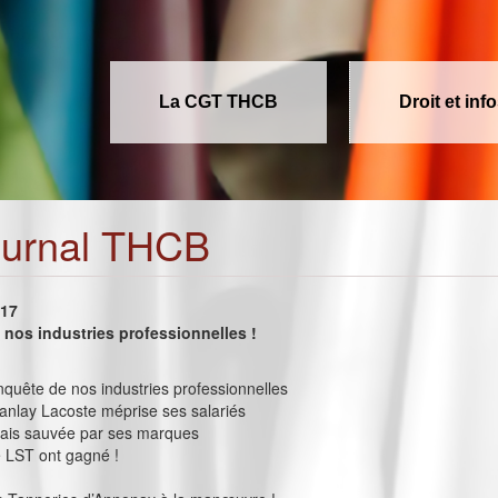
La CGT THCB
Droit et inf
ournal THCB
017
nos industries professionnelles !
onquête de nos industries professionnelles
nlay Lacoste méprise ses salariés
lais sauvée par ses marques
e LST ont gagné !