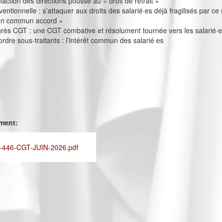
inaction des directions pousse au « droit de retrait »
entionnelle : s’attaquer aux droits des salarié·es déjà fragilisés par c
’un commun accord »
ès CGT : une CGT combative et résolument tournée vers les salarié·
rdre sous-traitants : l’intérêt commun des salarié·es
ement:
446-CGT-JUIN-2026.pdf