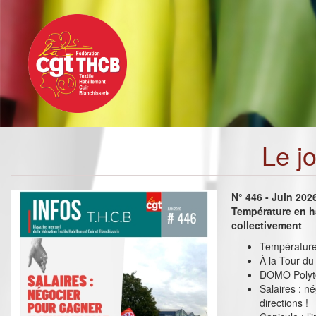
Toggle
Aller
navigation
au
contenu
principal
Le j
N° 446 - Juin 202
Température en h
collectivement
Température 
À la Tour-du
DOMO Polyte
Salaires : n
directions !