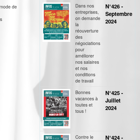
Dans nos
N°426 -
e mode de
entreprises,
Septembre
on demande
es
2024
la
réouverture
des
négociations
pour
améliorer
nos salaires
et nos
conditions
de travail
Bonnes
N°425 -
vacances à
Juillet
toutes et
2024
tous !
Contre le
N°424 -