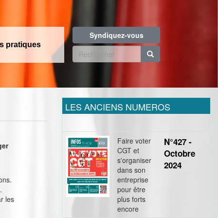
Syndiquez-vous
os pratiques
Formulaire
de
Rechercher
recherche
LES ANCIENS NUMEROS
Faire voter
N°427 -
ger
CGT et
Octobre
s'organiser
2024
dans son
ons.
entreprise
.
pour être
r les
plus forts
encore