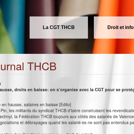
La CGT THCB
Droit et inf
ournal THCB
6
ausse, droits en baisse: on s’organise avec la CGT pour se proté
en hausse, salaires en baisse [Edito]
-Pin, les militants du syndicat THCB d'Isère construisent les revendicati
chnyl, la Fédération THCB toujours aux côtés des salariés de Valence
égociations et débrayages quand les salarié·es ne sont pas entendus pa