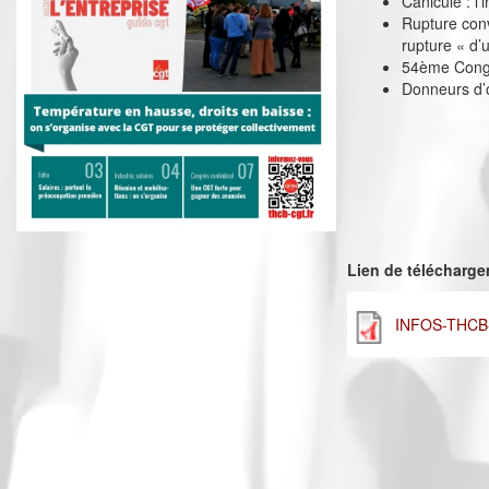
Canicule : l’
Rupture conv
rupture « d
54ème Congr
Donneurs d’o
Lien de télécharg
INFOS-THCB-