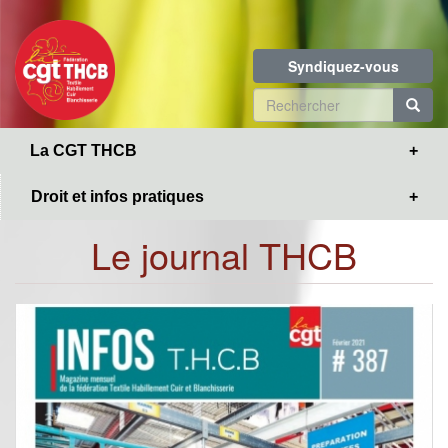
Toggle
Aller
navigation
au
contenu
Syndiquez-vous
principal
Formulaire
de
R
La CGT THCB
recherche
Droit et infos pratiques
Le journal THCB