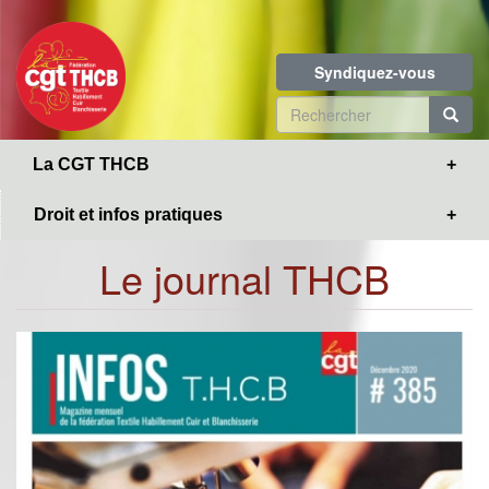
Toggle
Aller
navigation
au
contenu
Syndiquez-vous
principal
Formulaire
de
R
La CGT THCB
recherche
Droit et infos pratiques
Le journal THCB