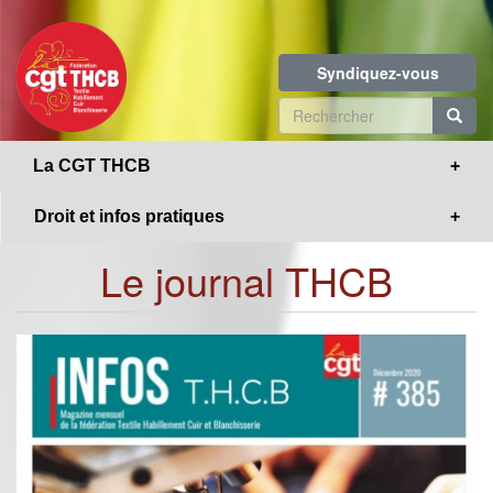
Toggle
Aller
navigation
au
contenu
Syndiquez-vous
principal
Formulaire
de
R
La CGT THCB
recherche
Droit et infos pratiques
Le journal THCB