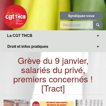
Toggle
Aller
navigation
au
contenu
Syndiquez-vous
principal
Formulaire
de
R
La CGT THCB
recherche
Droit et infos pratiques
Grève du 9 janvier,
salariés du privé,
premiers concernés !
[Tract]