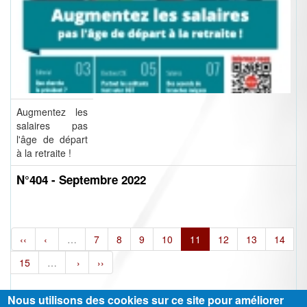
Augmentez les
salaires pas
l'âge de départ
à la retraite !
N°404 - Septembre 2022
‹‹
‹
…
7
8
9
10
11
12
13
14
15
…
›
››
Nous utilisons des cookies sur ce site pour améliorer