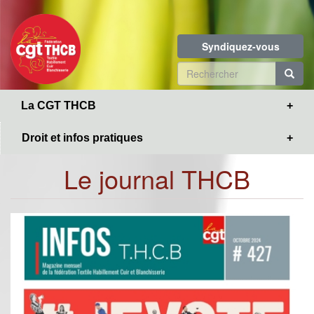
Toggle
Aller
navigation
au
contenu
Syndiquez-vous
principal
Formulaire
de
R
La CGT THCB
recherche
Droit et infos pratiques
Le journal THCB