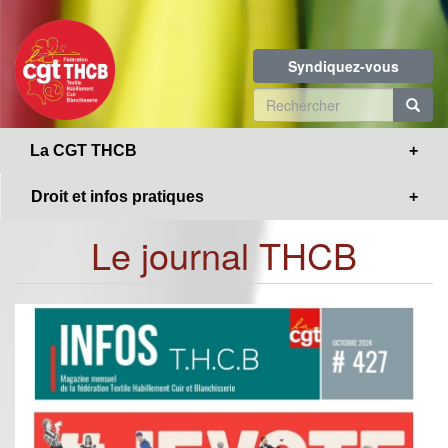
Toggle
Aller
navigation
au
contenu
Syndiquez-vous
principal
Formulaire
de
R
La CGT THCB
recherche
Droit et infos pratiques
Le journal THCB