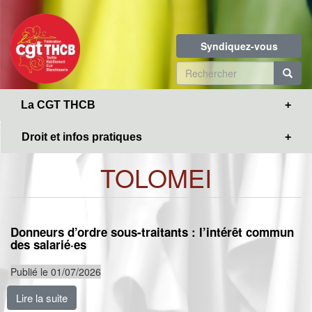
Toggle
Aller
navigation
au
contenu
Syndiquez-vous
principal
Formulaire
de
R
La CGT THCB
recherche
Droit et infos pratiques
TOLOMEI
Donneurs d’ordre sous-traitants : l’intérêt commun
des salarié·es
Publié le 01/07/2026
Lire la suite
de Donneurs d’ordre sous-traitants : l’intérêt commun 