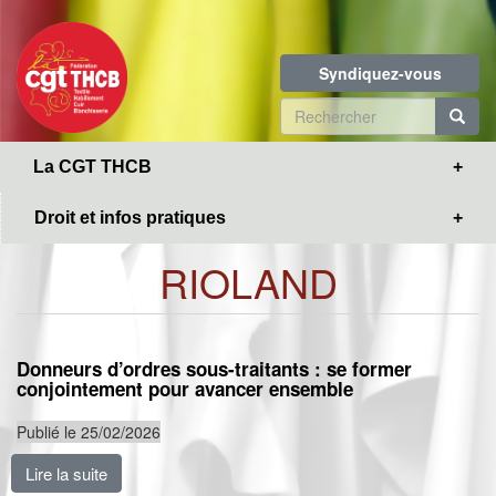
Toggle
Aller
navigation
au
contenu
Syndiquez-vous
principal
Formulaire
de
R
La CGT THCB
recherche
Droit et infos pratiques
RIOLAND
Donneurs d’ordres sous-traitants : se former
conjointement pour avancer ensemble
Publié le 25/02/2026
Lire la suite
de Donneurs d’ordres sous-traitants : se former con