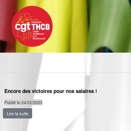
Toggle
Aller
navigation
au
contenu
principal
Encore des victoires pour nos salaires !
Publié le 24/02/2023
Lire la suite
de Encore des victoires pour nos salaires !