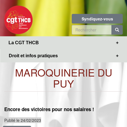
Toggle
Aller
navigation
au
contenu
Syndiquez-vous
principal
Formulaire
de
R
La CGT THCB
recherche
Droit et infos pratiques
MAROQUINERIE DU
PUY
Encore des victoires pour nos salaires !
Publié le 24/02/2023